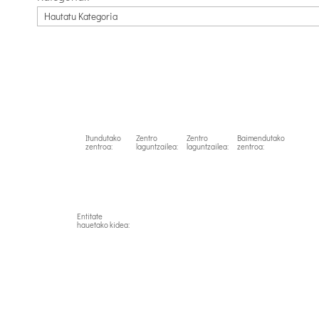
Itundutako
Zentro
Zentro
Baimendutako
zentroa:
laguntzailea:
laguntzailea:
zentroa:
Entitate
hauetako kidea: