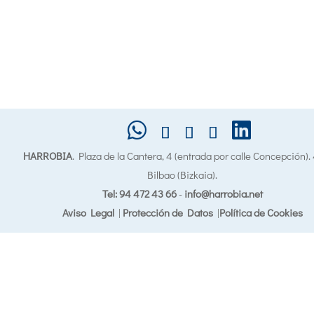
HARROBIA
. Plaza de la Cantera, 4 (entrada por calle Concepción)
Bilbao (Bizkaia).
Tel: 94 472 43 66
-
info@harrobia.net
Aviso Legal
|
Protección de Datos
|
Política de Cookies