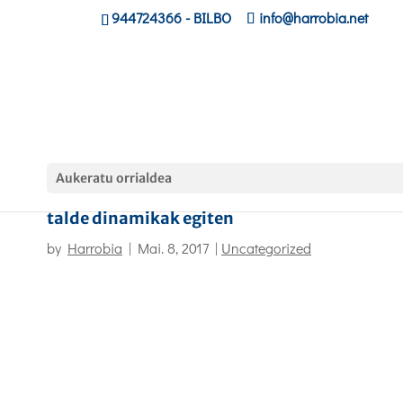
944724366
- BILBO
info@harrobia.net
Aukeratu orrialdea
Kiroleko zikloko ikasleek Miribillako Eskola
talde dinamikak egiten
by
Harrobia
|
Mai. 8, 2017
|
Uncategorized