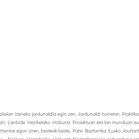
zkelan izeneko jardunaldia egin zen. Jardunaldi horretan Praktik
iari, Lanbide Heziketako Hizkuntz Proiektuari eta lan-munduan e
. Hantze egon ziren, besteak beste, Patxi Baztarrika Eusko Jaurlari
ize… Nola ez, Harrobiako Hizkuntz Normalizazioko arduraduna er