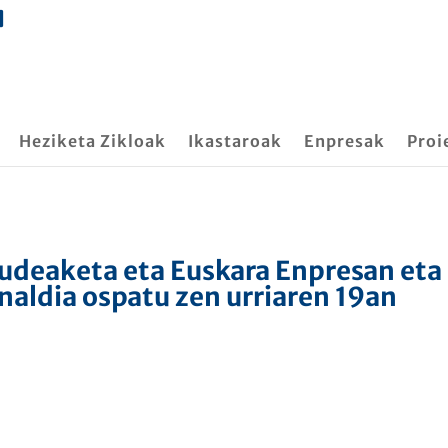
Heziketa Zikloak
Ikastaroak
Enpresak
Proi
udeaketa eta Euskara Enpresan eta
naldia ospatu zen urriaren 19an