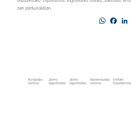
zen jardunaldian.
WhatsApp
Faceb
Itundutako
Zentro
Zentro
Baimendutako
Entitate
zentroa:
laguntzailea:
laguntzailea:
zentroa:
hauetako kid