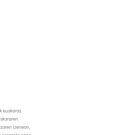
ak euskaraz
uskararen
tzaren izenean,
e presente egon