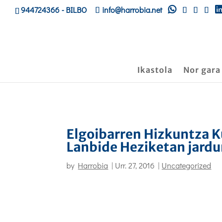
944724366
- BILBO
info@harrobia.net
Ikastola
Nor gara
Elgoibarren Hizkuntza K
Lanbide Heziketan jardu
by
Harrobia
|
Urr. 27, 2016
|
Uncategorized