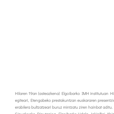
Hilaren 19an (asteazkena) Elgoibarko IMH institutuan Hi
egiteari, Etengabeko prestakuntzan euskararen presentz
erabilera bultzatzeari buruz mintzatu ziren hainbat aditu
Gipuzkoako Diputazioa, Elgoibarko Udala, JakinBai, Ah