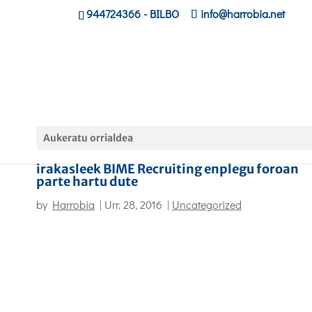
944724366
- BILBO
info@harrobia.net
Aukeratu orrialdea
‘Animazioak eta Jokoak’ zikloko ikasle zein
irakasleek BIME Recruiting enplegu foroan
parte hartu dute
by
Harrobia
|
Urr. 28, 2016
|
Uncategorized