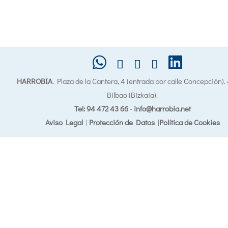
HARROBIA
. Plaza de la Cantera, 4 (entrada por calle Concepción)
Bilbao (Bizkaia).
Tel: 94 472 43 66
-
info@harrobia.net
Aviso Legal
|
Protección de Datos
|
Política de Cookies