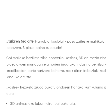
Irailaren 6ra arte
Harrobia ikastolatik pasa zaitezke matrikula
betetzera. 3 plaza baino ez daude!
Goi mailako heziketa ziklo honetako ikasleek, 3D animazio zi
bideojokoen munduan eta horien inguruko industria berritzail
kreatiboetan parte hartzeko beharrezkoak diren trebeziak ikasi
landuko dituzte.
Ikasleek heziketa zikloa bukatu ondoren honako kurrikuluma 
dute:
3D animazioko laburmetrai bat bukatuta.