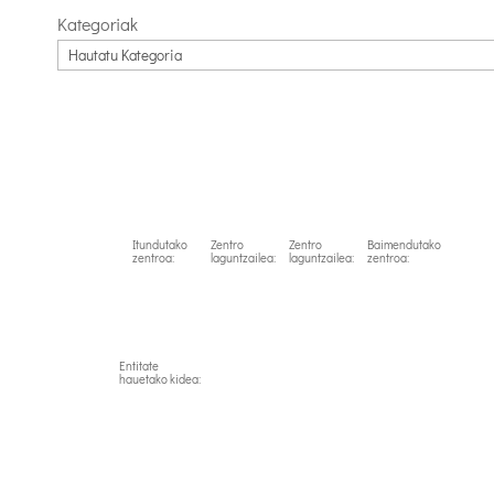
Kategoriak
Itundutako
Zentro
Zentro
Baimendutako
zentroa:
laguntzailea:
laguntzailea:
zentroa:
Entitate
hauetako kidea: