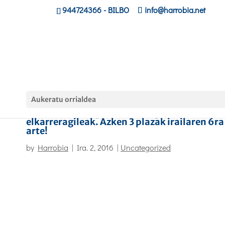
944724366
- BILBO
info@harrobia.net
Aukeratu orrialdea
3d animazioak, jokoak eta ingurune
elkarreragileak. Azken 3 plazak irailaren 6ra
arte!
by
Harrobia
|
Ira. 2, 2016
|
Uncategorized