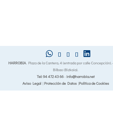
HARROBIA
. Plaza de la Cantera, 4 (entrada por calle Concepción)
Bilbao (Bizkaia).
Tel: 94 472 43 66
-
info@harrobia.net
Aviso Legal
|
Protección de Datos
|
Política de Cookies