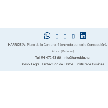
HARROBIA
. Plaza de la Cantera, 4 (entrada por calle Concepción)
Bilbao (Bizkaia).
Tel: 94 472 43 66
-
info@harrobia.net
Aviso Legal
|
Protección de Datos
|
Política de Cookies