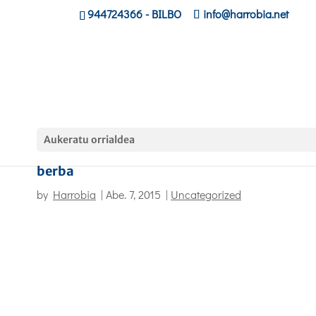
944724366
- BILBO
info@harrobia.net
Aukeratu orrialdea
Informatikako ikasleak euskaraz berba eta
berba
by
Harrobia
|
Abe. 7, 2015
|
Uncategorized