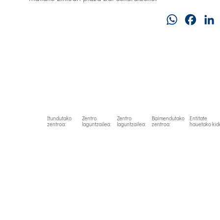
WhatsApp
Faceb
Itundutako
Zentro
Zentro
Baimendutako
Entitate
zentroa:
laguntzailea:
laguntzailea:
zentroa:
hauetako kid