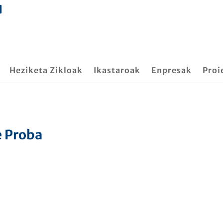
Heziketa Zikloak
Ikastaroak
Enpresak
Proi
e Proba