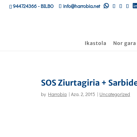
944724366
- BILBO
info@harrobia.net
Ikastola
Nor gara
SOS Ziurtagiria + Sarbid
by
Harrobia
|
Aza. 2, 2015
|
Uncategorized