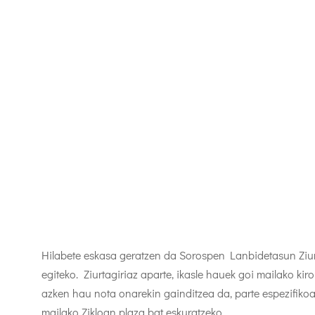
Hilabete eskasa geratzen da Sorospen Lanbidetasun Ziur
egiteko. Ziurtagiriaz aparte, ikasle hauek goi mailako k
azken hau nota onarekin gainditzea da, parte espezifikoa
mailako Zikloan plaza bat eskuratzeko.