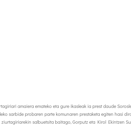
tagiriari amaiera emateko eta gure ikasleak ia prest daude Soros
iroleko sarbide probaren parte komunaren prestaketa egiten hasi di
 ziurtagiriarekin salbuetsita baitago, Gorputz eta Kirol Ekintzen 