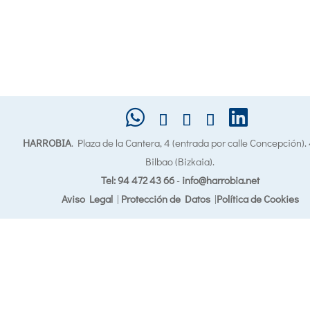
HARROBIA
. Plaza de la Cantera, 4 (entrada por calle Concepción)
Bilbao (Bizkaia).
Tel: 94 472 43 66
-
info@harrobia.net
Aviso Legal
|
Protección de Datos
|
Política de Cookies