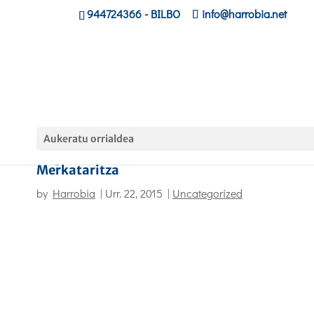
944724366
- BILBO
info@harrobia.net
Aukeratu orrialdea
Hegoaldeko Sahararekin Nazioarteko
Merkataritza
by
Harrobia
|
Urr. 22, 2015
|
Uncategorized