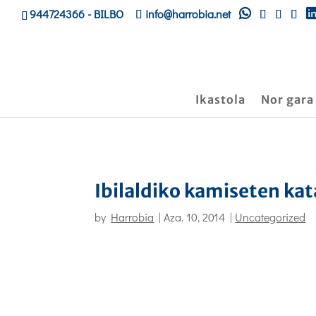
944724366
- BILBO
info@harrobia.net
Ikastola
Nor gara
Ibilaldiko kamiseten kat
by
Harrobia
|
Aza. 10, 2014
|
Uncategorized