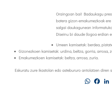
Oraingoan bai! Badaukagu prest 
batera gizon-emakumezkoak ere 
salgai daukagunean informatuko
Diseinu bi daude (logoa erdian e
Umeen kamisetak: berdea, pistatxo,
Gizonezkoen kamisetak: urdina, beltza, gorria, arrosa, zu
Emakumezkoen kamisetak: beltza, arrosa, zuria.
Eskuratu zure ikastolan edo astebururo antolatzen diren
WhatsApp
Faceb