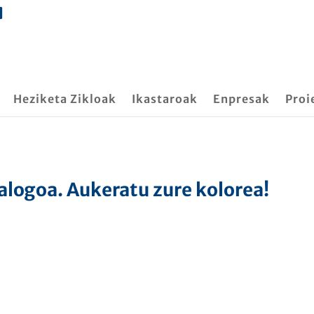
Heziketa Zikloak
Ikastaroak
Enpresak
Proi
alogoa. Aukeratu zure kolorea!