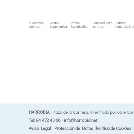
Itundutako
Zentro
Zentro
Baimendutako
Entitate
zentroa:
laguntzailea:
laguntzailea:
zentroa:
hauetako kid
HARROBIA
. Plaza de la Cantera, 4 (entrada por calle Co
Tel: 94 472 43 66
-
info@harrobia.net
Aviso Legal
|
Protección de Datos
|
Política de Cookies