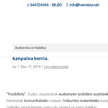
944724366
- BILBO
info@harrobia.net
Aukeratu orrialdea
“Poziktibity”, euskararen erabilera sustatze
kanpaina berria.
by
|
Eka. 11, 2014
|
Uncategorized
“Poziktibity”
, Eusko Jaurlaritzak
euskararen
erabilera
sustatze
herritarrek
komunikatzeko
orduan,
hizkuntza
aukeratzeko
kon
galtzeko programaren izena da, jarrera on berri batekin,