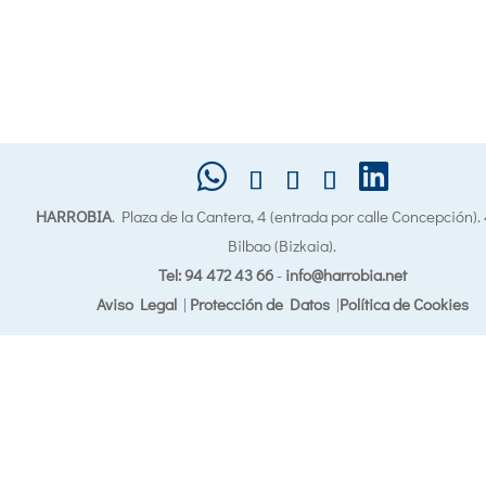
HARROBIA
. Plaza de la Cantera, 4 (entrada por calle Concepción)
Bilbao (Bizkaia).
Tel: 94 472 43 66
-
info@harrobia.net
Aviso Legal
|
Protección de Datos
|
Política de Cookies