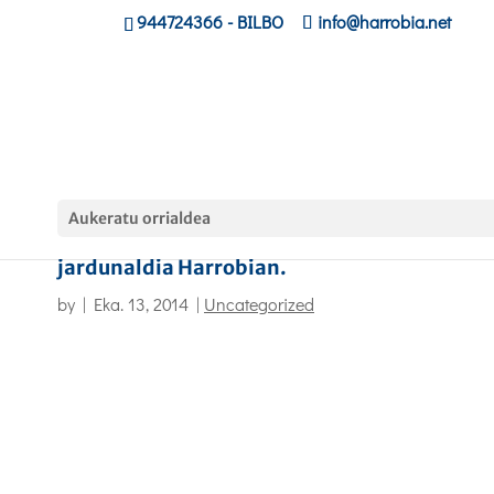
944724366
- BILBO
info@harrobia.net
Aukeratu orrialdea
Lanbide Heziketan diharduten Ikastolen
jardunaldia Harrobian.
by
|
Eka. 13, 2014
|
Uncategorized