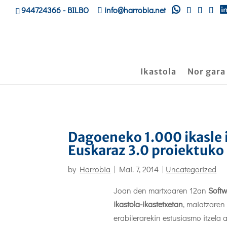
944724366
- BILBO
info@harrobia.net
Ikastola
Nor gara
Dagoeneko 1.000 ikasle 
Euskaraz 3.0 proiektuk
by
Harrobia
|
Mai. 7, 2014
|
Uncategorized
Joan den martxoaren 12an
Softw
ikastola-ikastetxetan
, maiatzaren
erabilerarekin estusiasmo itzela 