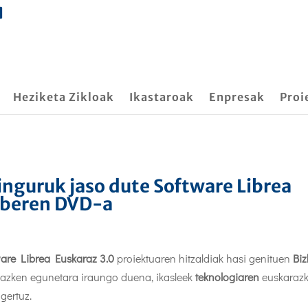
Heziketa Zikloak
Ikastaroak
Enpresak
Proi
inguruk jaso dute Software Librea
o beren DVD-a
are Librea Euskaraz 3.0
proiektuaren hitzaldiak hasi genituen
Biz
 azken egunetara iraungo duena, ikasleek
teknologiaren
euskaraz
agertuz.