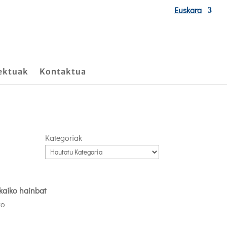
Euskara
ektuak
Kontaktua
Kategoriak
kaiko hainbat
ko