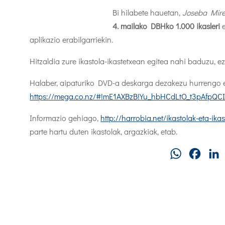
Bi hilabete hauetan,
Joseba Mire
4. mailako DBHko 1.000 ikasleri
e
aplikazio erabilgarriekin.
Hitzaldia zure ikastola-ikastetxean egitea nahi baduzu, e
Halaber, aipaturiko DVD-a deskarga dezakezu hurrengo 
https://mega.co.nz/#!mE1AXBzB!Yu_hbHCdLtO_t3pAfp
Informazio gehiago,
http://harrobia.net/ikastolak-eta-ik
parte hartu duten ikastolak, argazkiak, etab.
WhatsApp
Faceb