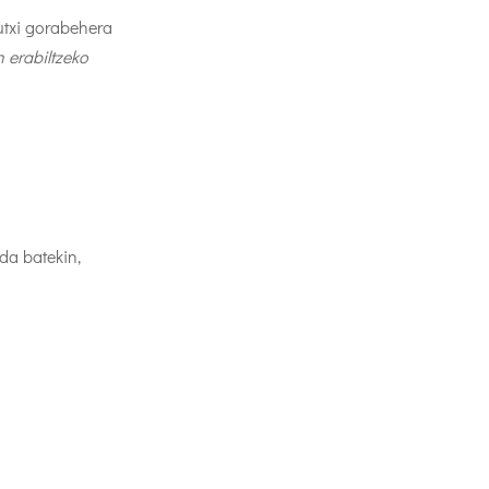
gutxi gorabehera
 erabiltzeko
da batekin,