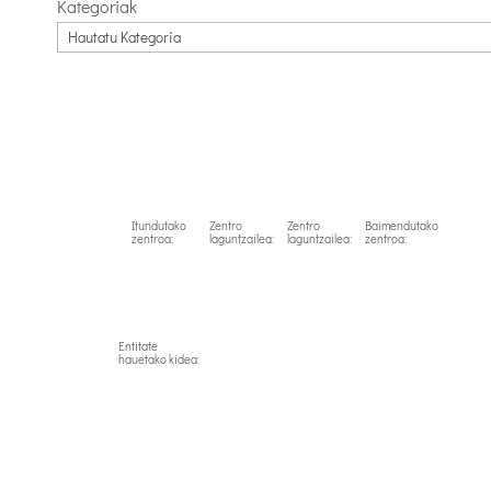
Kategoriak
Itundutako
Zentro
Zentro
Baimendutako
zentroa:
laguntzailea:
laguntzailea:
zentroa:
Entitate
hauetako kidea: