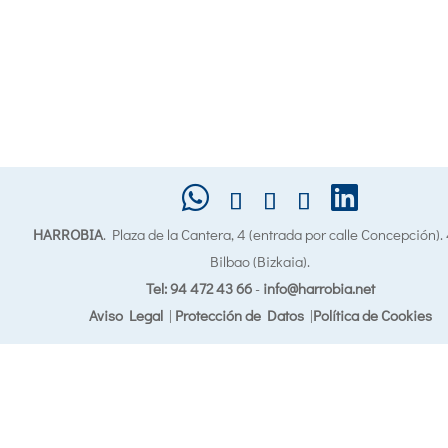
HARROBIA
. Plaza de la Cantera, 4 (entrada por calle Concepción)
Bilbao (Bizkaia).
Tel: 94 472 43 66
-
info@harrobia.net
Aviso Legal
|
Protección de Datos
|
Política de Cookies