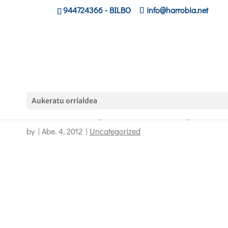
944724366
- BILBO
info@harrobia.net
Aukeratu orrialdea
Harrobiak bat egin du euskararen egunareki
by
|
Abe. 4, 2012
|
Uncategorized