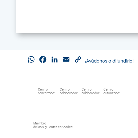
Lehena
«
...
10
20
30
...
60
61
6
»
WhatsApp
Facebook
LinkedIn
Email
Copy
¡Ayúdanos a difundirlo!
Link
Centro
Centro
Centro
Centro
concertado:
colaborador:
colaborador:
autorizado:
Miembro
de las siguientes entidades: