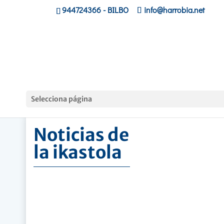
944724366
- BILBO
info@harrobia.net
Hasiera
»
Noticias de la ikastola
Selecciona página
Noticias de
la ikastola