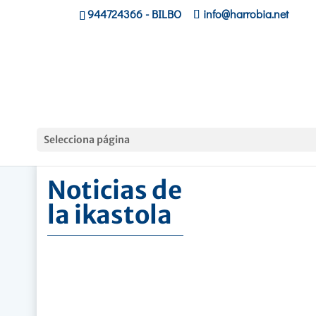
944724366
- BILBO
info@harrobia.net
Hasiera
»
Noticias de la ikastola
Selecciona página
Noticias de
la ikastola