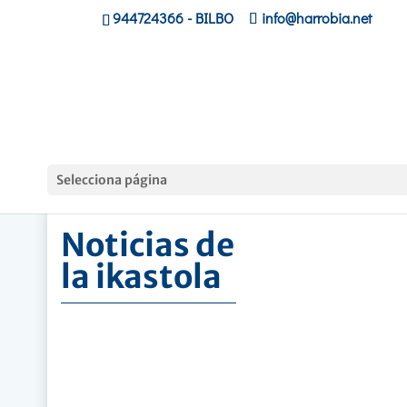
944724366
- BILBO
info@harrobia.net
Hasiera
»
Noticias de la ikastola
Selecciona página
Noticias de
la ikastola