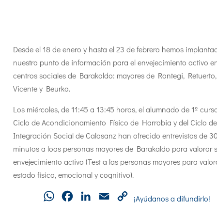
Desde el 18 de enero y hasta el 23 de febrero hemos implanta
nuestro punto de información para el envejecimiento activo e
centros sociales de Barakaldo: mayores de Rontegi, Retuerto
Vicente y Beurko.
Los miércoles, de 11:45 a 13:45 horas, el alumnado de 1º curso
Ciclo de Acondicionamiento Físico de Harrobia y del Ciclo de
Integración Social de Calasanz han ofrecido entrevistas de 3
minutos a loas personas mayores de Barakaldo para valorar 
envejecimiento activo (Test a las personas mayores para valor
estado físico, emocional y cognitivo).
WhatsApp
Facebook
LinkedIn
Email
Copy
¡Ayúdanos a difundirlo!
Link