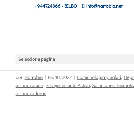
944724366
- BILBO
info@harrobia.net
Selecciona página
Puntos de información en Barakaldo
por
Harrobia
|
En. 18, 2022
|
Biotecnología y Salud
,
Depo
e Innovación
,
Envejecimiento Activo
,
Soluciones Disrupti
e Innovadoras