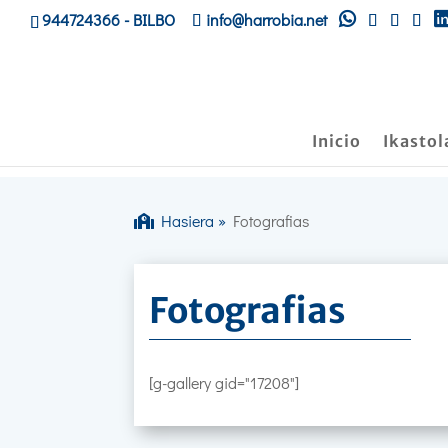
944724366
- BILBO
info@harrobia.net
Inicio
Ikastol
Hasiera
»
Fotografias
Fotografias
[g-gallery gid="17208"]