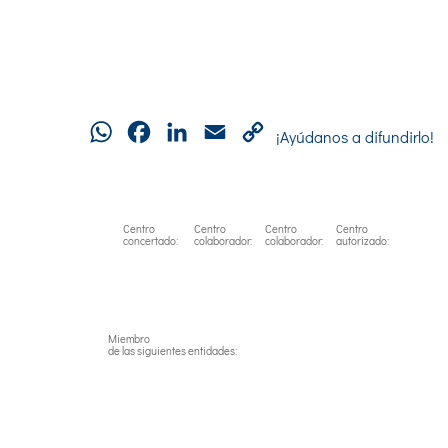
WhatsApp
Facebook
LinkedIn
Email
Copy
¡Ayúdanos a difundirlo!
Link
Centro
Centro
Centro
Centro
concertado:
colaborador:
colaborador:
autorizado:
Miembro
de las siguientes entidades: