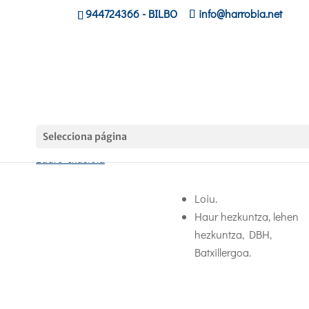
944724366
- BILBO
info@harrobia.net
Selecciona página
Lauro Ikastola
Loiu.
Haur hezkuntza, lehen
hezkuntza, DBH,
Batxillergoa.