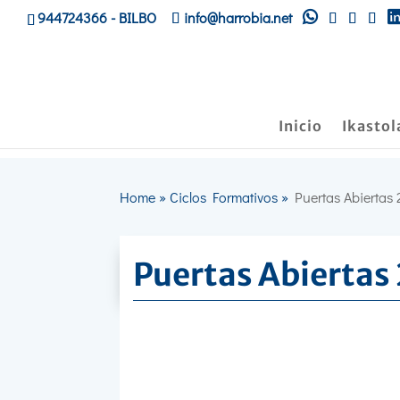
944724366
- BILBO
info@harrobia.net
Inicio
Ikastol
Home
»
Ciclos Formativos
»
Puertas Abiertas
Puertas Abiertas