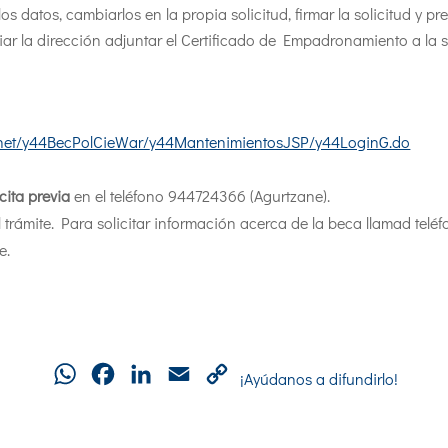
s datos, cambiarlos en la propia solicitud, firmar la solicitud y p
ar la dirección adjuntar el Certificado de Empadronamiento a la so
net/
y44BecPolCieWar/
y44MantenimientosJSP/
y44LoginG.do
cita previa
en el teléfono 944724366 (Agurtzane).
 trámite. Para solicitar información acerca de la beca llamad telé
e.
WhatsApp
Facebook
LinkedIn
Email
Copy
¡Ayúdanos a difundirlo!
Link