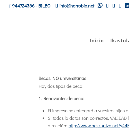
944724366
- BILBO
info@harrobia.net
Inicio
Ikastol
Becas NO universitarias
Hay dos tipos de beca:
1. Renovantes de beca:
El impreso se entregará a vuestros hijos e 
Si todos lo datos son correctos, VALIDAD 
dirección:
http://www.hezkuntza.net/
y44