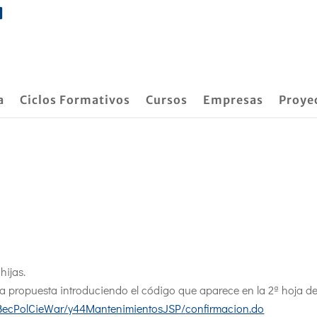
a
Ciclos Formativos
Cursos
Empresas
Proye
hijas.
la propuesta introduciendo el código que aparece en la 2ª hoja de
BecPolCieWar/
y44MantenimientosJSP/
confirmacion.do