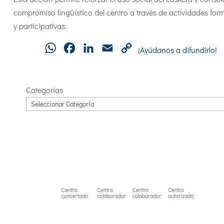
compromiso lingüístico del centro a través de actividades for
y participativas.
WhatsApp
Facebook
LinkedIn
Email
Copy
¡Ayúdanos a difundirlo!
Link
Categorías
Centro
Centro
Centro
Centro
concertado:
colaborador:
colaborador:
autorizado: