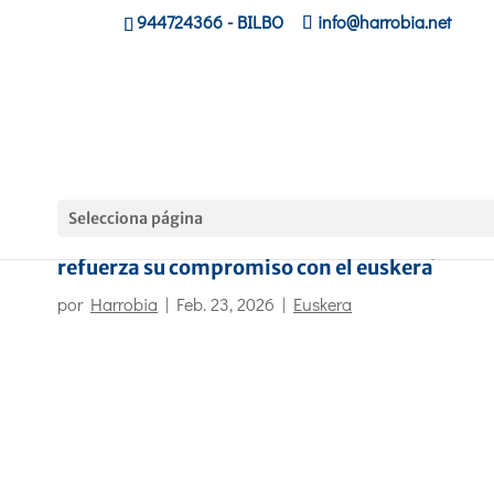
944724366
- BILBO
info@harrobia.net
Selecciona página
Harrobia Ikastola se suma a la Korrika y
refuerza su compromiso con el euskera
por
Harrobia
|
Feb. 23, 2026
|
Euskera