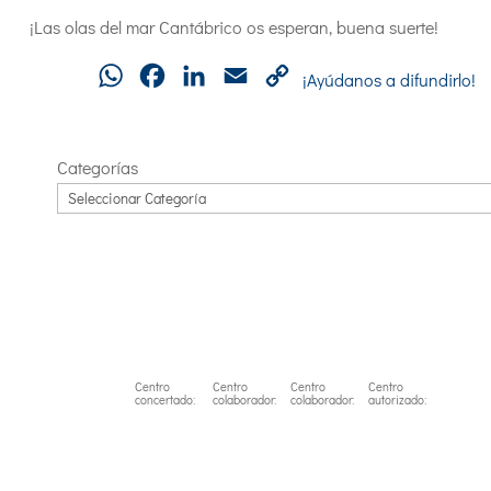
¡Las olas del mar Cantábrico os esperan, buena suerte!
WhatsApp
Facebook
LinkedIn
Email
Copy
¡Ayúdanos a difundirlo!
Link
Categorías
Centro
Centro
Centro
Centro
concertado:
colaborador:
colaborador:
autorizado: