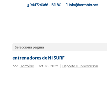
944724366
- BILBO
info@harrobia.net
Selecciona página
Comienza la formación de nuevos
entrenadores de NI SURF
por
Harrobia
|
Oct. 18, 2025
|
Deporte e Innovación