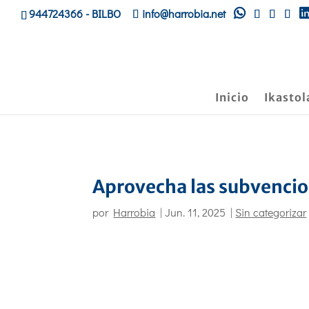
944724366
- BILBO
info@harrobia.net
Inicio
Ikastol
Aprovecha las subvencio
por
Harrobia
|
Jun. 11, 2025
|
Sin categorizar