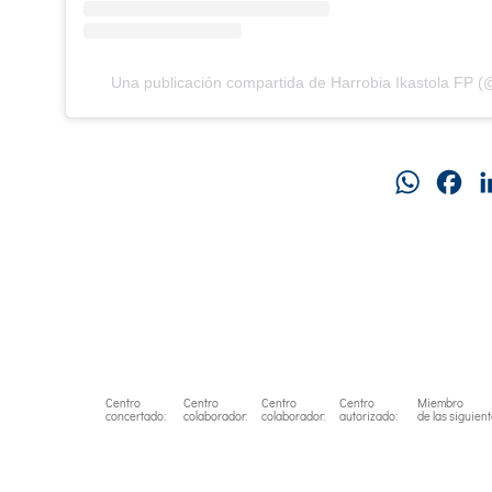
Una publicación compartida de Harrobia Ikastola FP (
WhatsAp
Fa
Centro
Centro
Centro
Centro
Miembro
concertado:
colaborador:
colaborador:
autorizado:
de las siguien