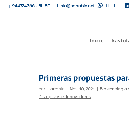
944724366
- BILBO
info@harrobia.net
Inicio
Ikastol
Primeras propuestas par
por
Harrobia
|
Nov. 10, 2021
|
Biotecnología 
Disruptivas e Innovadoras