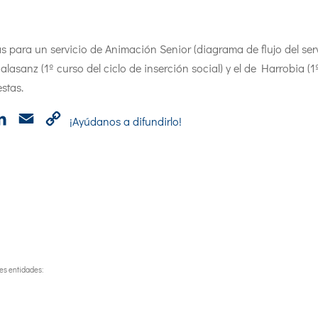
s para un servicio de Animación Senior (diagrama de flujo del ser
alasanz (1º curso del ciclo de inserción social) y el de Harrobia (1
stas.
p
cebook
LinkedIn
Email
Copy
¡Ayúdanos a difundirlo!
Link
tes entidades: