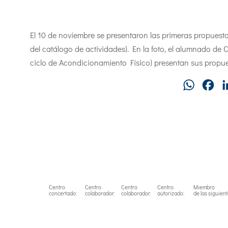
El 10 de noviembre se presentaron las primeras propuesta
del catálogo de actividades). En la foto, el alumnado de C
ciclo de Acondicionamiento Físico) presentan sus propue
WhatsAp
Fa
Centro
Centro
Centro
Centro
Miembro
concertado:
colaborador:
colaborador:
autorizado:
de las siguien