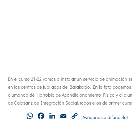
En el curso 21-22 vamos a instalar un servicio de animación s
en los centros de jubilados de Barakaldo. En la foto podemos 
alumando de Harrobia de Acondicionamiento Físico y al al
de Calasanz de Integración Social, todos ellos de primer curs
WhatsApp
Facebook
LinkedIn
Email
Copy
¡Ayúdanos a difundirlo!
Link