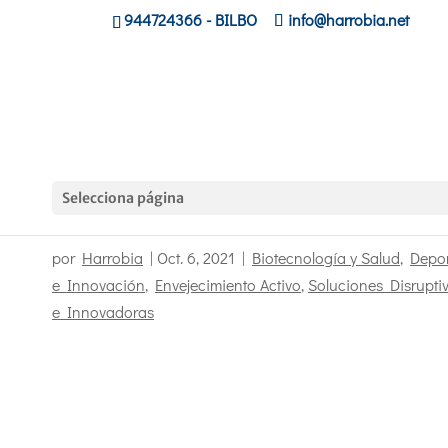
944724366
- BILBO
info@harrobia.net
Selecciona página
Servicio de animación senior
por
Harrobia
|
Oct. 6, 2021
|
Biotecnología y Salud
,
Depor
e Innovación
,
Envejecimiento Activo
,
Soluciones Disrupti
e Innovadoras