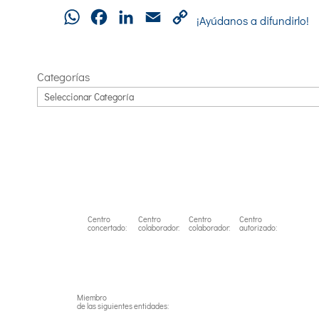
WhatsApp
Facebook
LinkedIn
Email
Copy
¡Ayúdanos a difundirlo!
Link
Categorías
Centro
Centro
Centro
Centro
concertado:
colaborador:
colaborador:
autorizado:
Miembro
de las siguientes entidades: