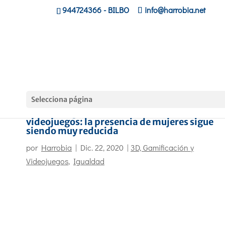
944724366
- BILBO
info@harrobia.net
Selecciona página
Brecha de género en el sector de los
videojuegos: la presencia de mujeres sigue
siendo muy reducida
por
Harrobia
|
Dic. 22, 2020
|
3D, Gamificación y
Videojuegos
,
Igualdad