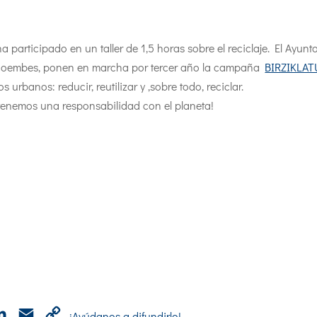
 participado en un taller de 1,5 horas sobre el reciclaje. El Ayun
 Ecoembes, ponen en marcha por tercer año la campaña
BIRZIKLATU
 urbanos: reducir, reutilizar y ,sobre todo, reciclar.
tenemos una responsabilidad con el planeta!
p
cebook
LinkedIn
Email
Copy
¡Ayúdanos a difundirlo!