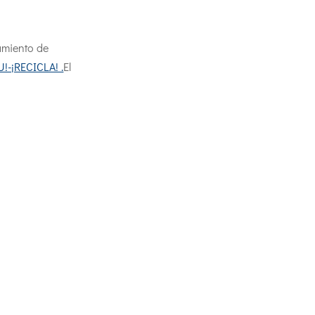
tamiento de
!-¡RECICLA! .
El