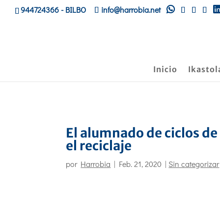
944724366
- BILBO
info@harrobia.net
Inicio
Ikastol
El alumnado de ciclos de 
el reciclaje
por
Harrobia
|
Feb. 21, 2020
|
Sin categorizar