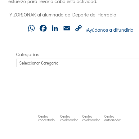
esfuerzo para llevar a cabo esta actividad.
¡Y ZORIONAK al alumnado de Deporte de Harrobia!
WhatsApp
Facebook
LinkedIn
Email
Copy
¡Ayúdanos a difundirlo!
Link
Categorías
Centro
Centro
Centro
Centro
concertado:
colaborador:
colaborador:
autorizado: