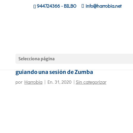
944724366
- BILBO
info@harrobia.net
Selecciona página
El alumnado de Deporte de Harrobia ha esta
guiando una sesión de Zumba
por
Harrobia
|
En. 31, 2020
|
Sin categorizar