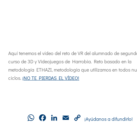
Aquí tenemos el vídeo del reto de VR del alumnado de segund
curso de 3D y Videojuegos de Harrobia. Reto basado en la
metodología ETHAZI, metodología que utilizamos en todos nu
ciclos.
¡NO TE PIERDAS EL VÍDEO!
WhatsApp
Facebook
LinkedIn
Email
Copy
¡Ayúdanos a difundirlo!
Link