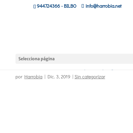
944724366
- BILBO
info@harrobia.net
Selecciona página
Vídeo del alumnado de 3D y Videojuegos
por
Harrobia
|
Dic. 3, 2019
|
Sin categorizar