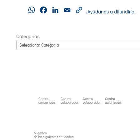
WhatsApp
Facebook
LinkedIn
Email
Copy
¡Ayúdanos a difundirlo!
Link
Categorías
Centro
Centro
Centro
Centro
concertado:
colaborador:
colaborador:
autorizado:
Miembro
de las siguientes entidades: