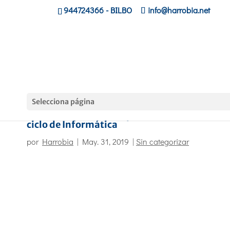
944724366
- BILBO
info@harrobia.net
Selecciona página
Sesión de orientación para el alumnado del
ciclo de Informática
por
Harrobia
|
May. 31, 2019
|
Sin categorizar