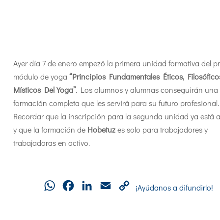
Ayer día 7 de enero empezó la primera unidad formativa del p
módulo de yoga
“Principios Fundamentales Éticos, Filosófico
Místicos Del Yoga”
. Los alumnos y alumnas conseguirán una
formación completa que les servirá para su futuro profesional.
Recordar que la inscripción para la segunda unidad ya está a
y que la formación de
Hobetuz
es solo para trabajadores y
trabajadoras en activo.
WhatsApp
Facebook
LinkedIn
Email
Copy
¡Ayúdanos a difundirlo!
Link