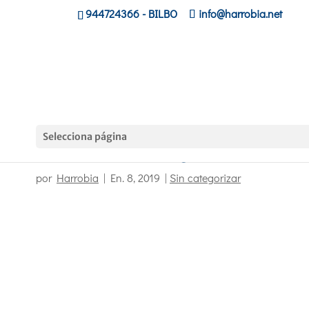
944724366
- BILBO
info@harrobia.net
Selecciona página
Unidad formativa de Yoga
por
Harrobia
|
En. 8, 2019
|
Sin categorizar