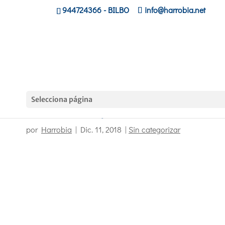
944724366
- BILBO
info@harrobia.net
Selecciona página
Socorrismo en espacios acuáticos naturales
por
Harrobia
|
Dic. 11, 2018
|
Sin categorizar