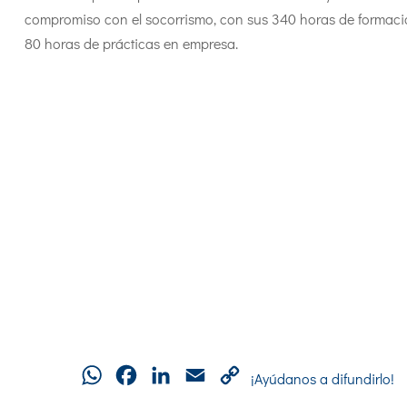
compromiso con el socorrismo, con sus 340 horas de formaci
80 horas de prácticas en empresa.
WhatsApp
Facebook
LinkedIn
Email
Copy
¡Ayúdanos a difundirlo!
Link