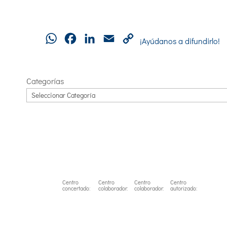
WhatsApp
Facebook
LinkedIn
Email
Copy
¡Ayúdanos a difundirlo!
Link
Categorías
Centro
Centro
Centro
Centro
concertado:
colaborador:
colaborador:
autorizado: