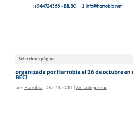
944724366
- BILBO
info@harrobia.net
Selecciona página
Primera edición de BIME PRO GAME BIZ
organizada por Harrobia el 26 de octubre en 
BEC!
por
Harrobia
|
Oct. 18, 2018
|
Sin categorizar