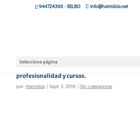
944724366
- BILBO
info@harrobia.net
Selecciona página
Cursos 2018-2019. Certificados de
profesionalidad y cursos.
por
Harrobia
|
Sept. 3, 2018
|
Sin categorizar