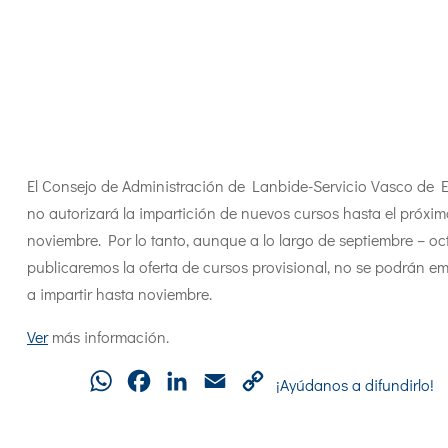
El Consejo de Administración de Lanbide-Servicio Vasco de 
no autorizará la impartición de nuevos cursos hasta el próxi
noviembre. Por lo tanto, aunque a lo largo de septiembre – oc
publicaremos la oferta de cursos provisional, no se podrán e
a impartir hasta noviembre.
Ver
más información.
WhatsApp
Facebook
LinkedIn
Email
Copy
¡Ayúdanos a difundirlo!
Link