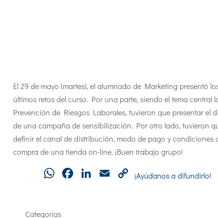
El 29 de mayo (martes), el alumnado de Marketing presentó lo
últimos retos del curso. Por una parte, siendo el tema central l
Prevención de Riesgos Laborales, tuvieron que presentar el d
de una campaña de sensibilización. Por otro lado, tuvieron q
definir el canal de distribución, modo de pago y condiciones 
compra de una tienda on-line. ¡Buen trabajo grupo!
WhatsApp
Facebook
LinkedIn
Email
Copy
¡Ayúdanos a difundirlo!
Link
Categorías