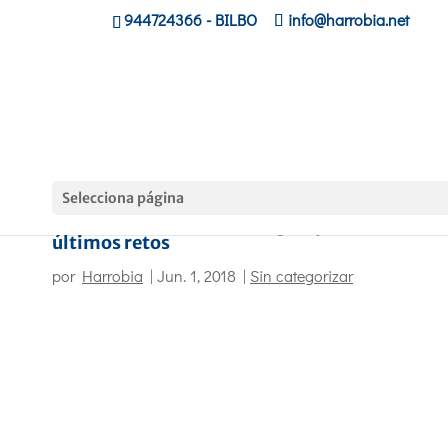
944724366
- BILBO
info@harrobia.net
Selecciona página
El alumnado de Marketing ha presentado los
últimos retos
por
Harrobia
|
Jun. 1, 2018
|
Sin categorizar