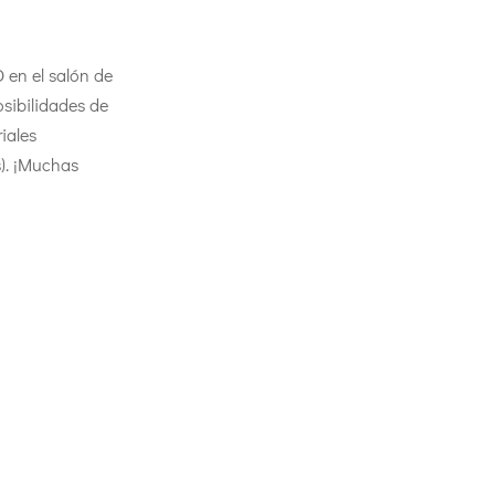
 en el salón de
osibilidades de
riales
s). ¡Muchas