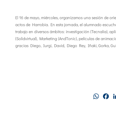
El 16 de mayo, miércoles, organizamos una sesión de ori
actos de Harrobia. En esta jornada, el alumnado escuchó 
trabajo en diversos ámbitos: investigación (Tecnalia), apl
(Solidvirtual), Marketing (AndTonic), películas de animac
gracias Diego, Iurgi, David, Diego Rey, Iñaki, Gorka, Gui
WhatsAp
Fa