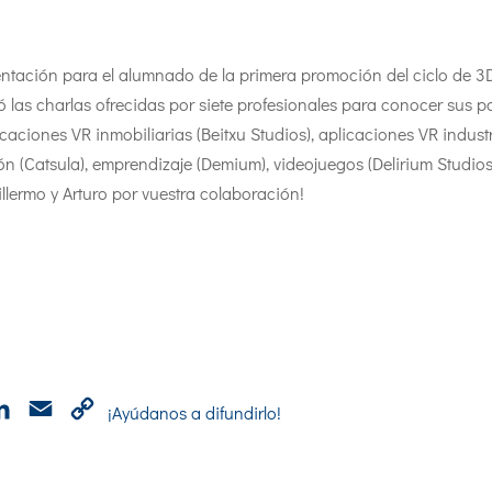
entación para el alumnado de la primera promoción del ciclo de 3D
las charlas ofrecidas por siete profesionales para conocer sus p
icaciones VR inmobiliarias (Beitxu Studios), aplicaciones VR indust
ión (Catsula), emprendizaje (Demium), videojuegos (Delirium Studio
llermo y Arturo por vuestra colaboración!
p
cebook
LinkedIn
Email
Copy
¡Ayúdanos a difundirlo!
Link