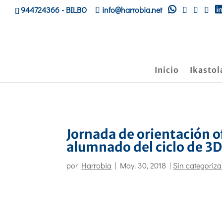
944724366
- BILBO
info@harrobia.net
Inicio
Ikastol
Jornada de orientación of
alumnado del ciclo de 3
por
Harrobia
|
May. 30, 2018
|
Sin categoriza