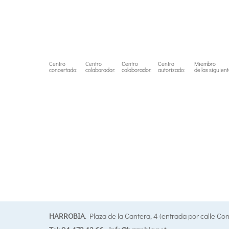
Centro
Centro
Centro
Centro
Miembro
concertado:
colaborador:
colaborador:
autorizado:
de las siguien
HARROBIA
. Plaza de la Cantera, 4 (entrada por calle Co