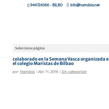
944724366
- BILBO
info@harrobia.net
Selecciona página
El alumnado del ciclo de deporte ha
colaborado en la Semana Vasca organizada 
el colegio Maristas de Bilbao
por
Harrobia
|
Abr. 11, 2018
|
Sin categorizar