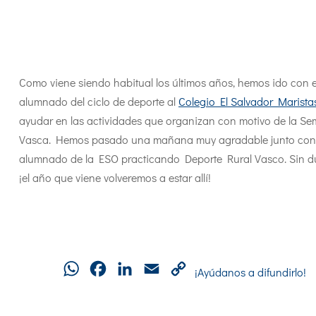
Como viene siendo habitual los últimos años, hemos ido con e
alumnado del ciclo de deporte al
Colegio El Salvador Marista
ayudar en las actividades que organizan con motivo de la S
Vasca. Hemos pasado una mañana muy agradable junto con 
alumnado de la ESO practicando Deporte Rural Vasco. Sin d
¡el año que viene volveremos a estar allí!
WhatsApp
Facebook
LinkedIn
Email
Copy
¡Ayúdanos a difundirlo!
Link