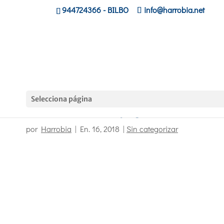
944724366
- BILBO
info@harrobia.net
Selecciona página
La industria del videojuego es un sector en al
por
Harrobia
|
En. 16, 2018
|
Sin categorizar