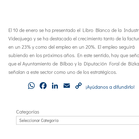
El 10 de enero se ha presentado el Libro Blanco de la Industr
Videojuego y se ha destacado el crecimiento tanto de la factu
en un 23% y como del empleo en un 20%. El empleo seguirá
subiendo en los próximos años. En este sentido, hay que seña
que el Ayuntamiento de Bilbao y la Diputación Foral de Bizka
señalan a este sector como uno de los estratégicos.
WhatsApp
Facebook
LinkedIn
Email
Copy
¡Ayúdanos a difundirlo!
Link
Categorías