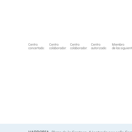
Centro
Centro
Centro
Centro
Miembro
concertado:
colaborador:
colaborador:
autorizado:
de las siguien
HARROBIA
. Plaza de la Cantera, 4 (entrada por calle Co