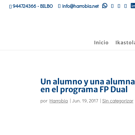
944724366
- BILBO
info@harrobia.net
Inicio
Ikastol
Un alumno y una alumna
en el programa FP Dual
por
Harrobia
|
Jun. 19, 2017
|
Sin categorizar