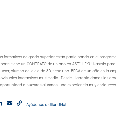
os formativos de grado superior están participando en el program
deporte, tiene un CONTRATO de un año en ASTI LEKU ikastola para
a. Aser, alumno del ciclo de 3D, tiene una BECA de un año en la e
ovisuales interactivos multimedia. Desde Harrobia damos las grac
oportunidad a nuestros alumnos; una experiencia muy enriqueced
p
cebook
LinkedIn
Email
Copy
¡Ayúdanos a difundirlo!
Link