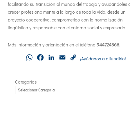
facilitando su transición al mundo del trabajo y ayudándoles 
crecer profesionalmente a lo largo de toda la vida, desde un
proyecto cooperativo, comprometido con la normalización
lingüística y responsable con el entorno social y empresarial.
Más información y orientación en el teléfono
944724366.
WhatsApp
Facebook
LinkedIn
Email
Copy
¡Ayúdanos a difundirlo!
Link
Categorías