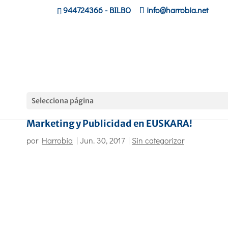
944724366
- BILBO
info@harrobia.net
Selecciona página
Curso 2017-2018. Ciclo formativo de
Marketing y Publicidad en EUSKARA!
por
Harrobia
|
Jun. 30, 2017
|
Sin categorizar