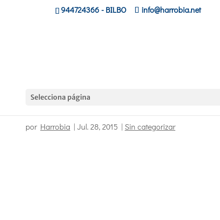
944724366
- BILBO
info@harrobia.net
Selecciona página
Consultor oficial SAP financiero.
por
Harrobia
|
Jul. 28, 2015
|
Sin categorizar