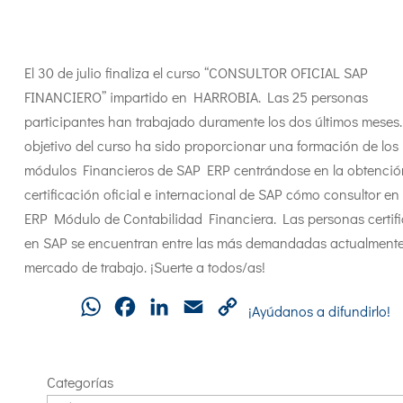
El 30 de julio finaliza el curso “CONSULTOR OFICIAL SAP
FINANCIERO” impartido en HARROBIA. Las 25 personas
participantes han trabajado duramente los dos últimos meses.
objetivo del curso ha sido proporcionar una formación de los
módulos Financieros de SAP ERP centrándose en la obtenció
certificación oficial e internacional de SAP cómo consultor en
ERP Módulo de Contabilidad Financiera. Las personas certif
en SAP se encuentran entre las más demandadas actualmente
mercado de trabajo. ¡Suerte a todos/as!
WhatsApp
Facebook
LinkedIn
Email
Copy
¡Ayúdanos a difundirlo!
Link
Categorías