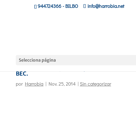
944724366
- BILBO
info@harrobia.net
Selecciona página
Ibilaldia. Pirritx, Porrotx y Marimotots en el
BEC.
por
Harrobia
|
Nov. 25, 2014
|
Sin categorizar