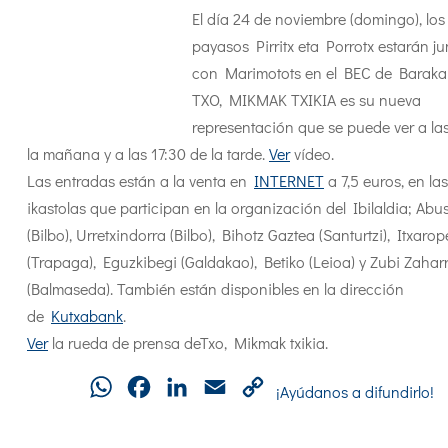
El día 24 de noviembre (domingo), los
payasos Pirritx eta Porrotx estarán ju
con Marimotots en el BEC de Baraka
TXO, MIKMAK TXIKIA es su nueva
representación que se puede ver a la
la mañana y a las 17:30 de la tarde.
Ver
vídeo.
Las entradas están a la venta en
INTERNET
a 7,5 euros, en las
ikastolas que participan en la organización del Ibilaldia; Abu
(Bilbo), Urretxindorra (Bilbo), Bihotz Gaztea (Santurtzi), Itxaro
(Trapaga), Eguzkibegi (Galdakao), Betiko (Leioa) y Zubi Zahar
(Balmaseda). También están disponibles en la dirección
de
Kutxabank
.
Ver
la rueda de prensa deTxo, Mikmak txikia.
WhatsApp
Facebook
LinkedIn
Email
Copy
¡Ayúdanos a difundirlo!
Link