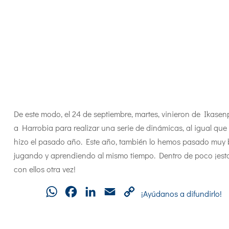
De este modo, el 24 de septiembre, martes, vinieron de Ikasen
a Harrobia para realizar una serie de dinámicas, al igual que
hizo el pasado año. Este año, también lo hemos pasado muy 
jugando y aprendiendo al mismo tiempo. Dentro de poco ¡es
con ellos otra vez!
WhatsApp
Facebook
LinkedIn
Email
Copy
¡Ayúdanos a difundirlo!
Link