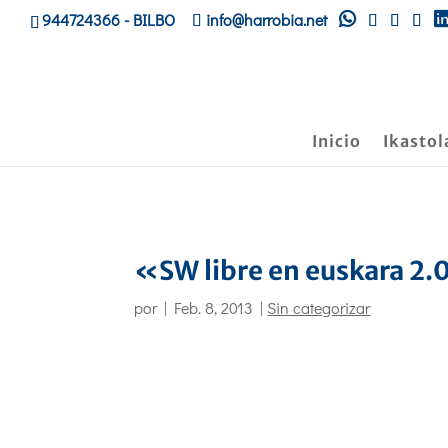
944724366
- BILBO
info@harrobia.net
Inicio
Ikastol
«SW libre en euskara 2.
por
|
Feb. 8, 2013
|
Sin categorizar