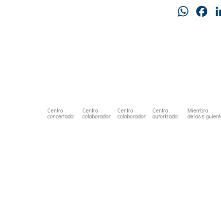
WhatsAp
Fa
Centro
Centro
Centro
Centro
Miembro
concertado:
colaborador:
colaborador:
autorizado:
de las siguien