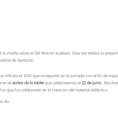
 la charla sobre el SW libre en euskara. Esta vez realizó la presen
stola de Santurtzi.
tilicéis el DVD que os repartió en la jornada con el fin de impul
e en el
sorteo de la tablet
que celebraremos el
22 de junio
. Muchas
ños que ha colaborado en la creación del material didáctico.
so du.