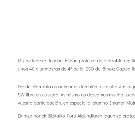
El 7 de febrero Joseba Bilbao profesor de Harrobia repitió
unos 40 alumnos/as de 4º de la ESO de Bihotz Gaztea ika
Desde Harrobia os animamos también a vosotros/as a que u
SW libre en euskara. Asimismo os deseamos mucha suert
vuestra participación, en especial al alumno Imanol Mui
Ekintza honek Bizkaiko Foru Aldundiaren laguntza ere ja