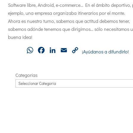
Software libre, Android, e-commerce… En el ámbito deportivo, 
ejemplo, una empresa organizaba itinerarios por el monte.
Ahora es nuestro turno, sabemos que actitud debemos tener,
sabemos adónde tenemos que dirigirnos… sólo necesitamos 
buena idea!
WhatsApp
Facebook
LinkedIn
Email
Copy
¡Ayúdanos a difundirlo!
Link
Categorías