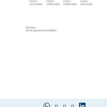
Centro
Centro
Centro
Centro
concertado:
colaborador:
colaborador:
autorizado:
Miembro
de las siguientes entidades: