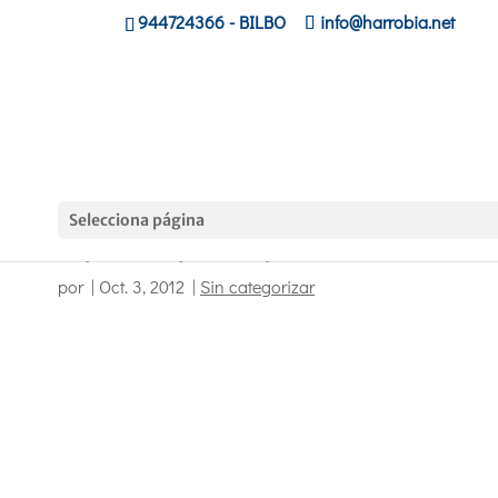
944724366
- BILBO
info@harrobia.net
Selecciona página
Objetivo emprendizaje. Harrobia al BEC
por
|
Oct. 3, 2012
|
Sin categorizar