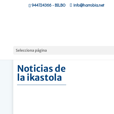
944724366
- BILBO
info@harrobia.net
Hasiera
»
Noticias de la ikastola
Selecciona página
Noticias de
la ikastola