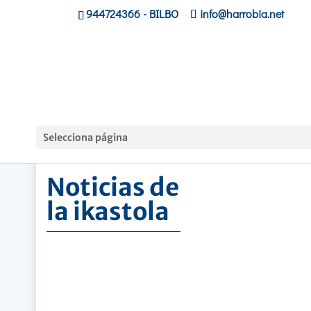
944724366
- BILBO
info@harrobia.net
Hasiera
»
Noticias de la ikastola
Selecciona página
Noticias de
la ikastola