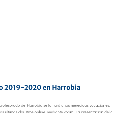
so 2019-2020 en Harrobia
 el profesorado de Harrobia se tomará unas merecidas vacaciones.
os últimos claustros online, mediante Zoom. La presentación del 