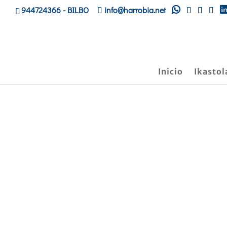
944724366
- BILBO
info@harrobia.net
Inicio
Ikastol