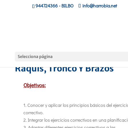
944724366
- BILBO
info@harrobia.net
Selecciona página
Ejercicio Correctivo: Pierna
Raquis, Tronco Y Brazos
Objetivos:
Conocer y aplicar los principios básicos del ejercici
correctivo.
Integrar los ejercicios correctivos en una planificac
Adaptar diferentes ejercicios correctivos a las