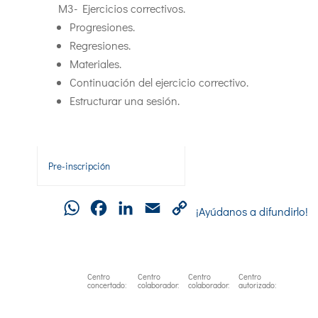
M3- Ejercicios correctivos.
Progresiones.
Regresiones.
Materiales.
Continuación del ejercicio correctivo.
Estructurar una sesión.
Pre-inscripción
WhatsApp
Facebook
LinkedIn
Email
Copy
¡Ayúdanos a difundirlo!
Link
Centro
Centro
Centro
Centro
concertado:
colaborador:
colaborador:
autorizado: