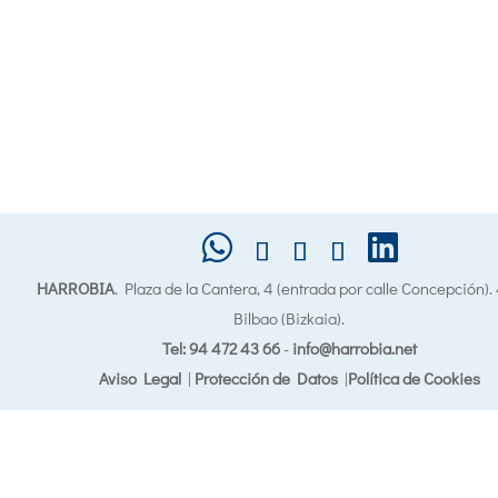
HARROBIA
. Plaza de la Cantera, 4 (entrada por calle Concepción)
Bilbao (Bizkaia).
Tel: 94 472 43 66
-
info@harrobia.net
Aviso Legal
|
Protección de Datos
|
Política de Cookies