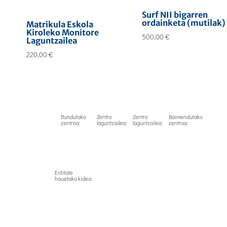
Surf NII bigarren
ordainketa (mutilak)
Matrikula Eskola
Kiroleko Monitore
500,00
€
Laguntzailea
220,00
€
Itundutako
Zentro
Zentro
Baimendutako
zentroa:
laguntzailea:
laguntzailea:
zentroa:
Entitate
hauetako kidea: