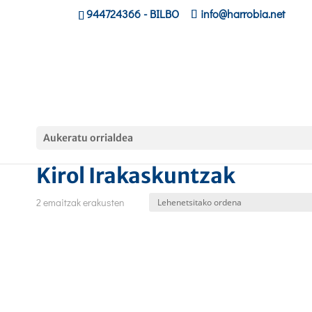
944724366
- BILBO
info@harrobia.net
Aukeratu orrialdea
Hasiera
/ Kirol Irakaskuntzak
Kirol Irakaskuntzak
2 emaitzak erakusten